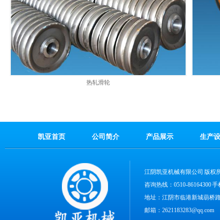
热轧滑轮
凯亚首页
公司简介
产品展示
生产
江阴凯亚机械有限公司
版权
咨询热线：0510-86164300
地址：江阴市临港新城葫桥路1
邮箱：2621183283@qq.com